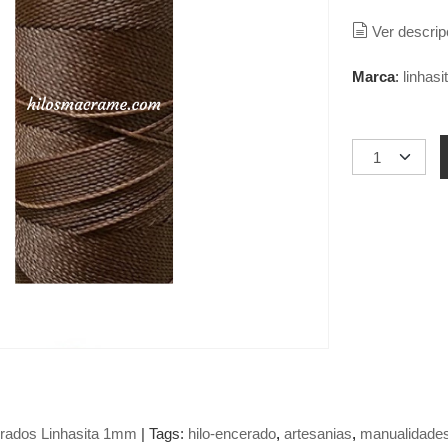
Ver descrip
Marca
:
linhasi
erados Linhasita 1mm
|
Tags:
hilo-encerado
artesanias
manualidade