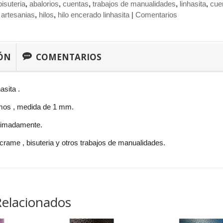
bisuteria
abalorios
cuentas
trabajos de manualidades
linhasita
cue
 artesanias
hilos
hilo encerado linhasita
|
Comentarios
ÓN
COMENTARIOS
asita .
mos , medida de 1 mm.
ximadamente.
rame , bisuteria y otros trabajos de manualidades.
Relacionados