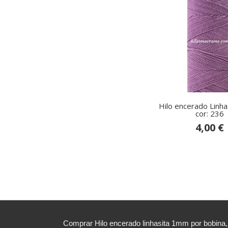
Hilo encerado Linh
cor: 236
4,00 €
Comprar Hilo encerado linhasita 1mm por bobina