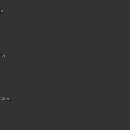
NA
TA
A
SANAL