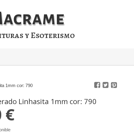
 Macrame
ituras y Esoterismo
ita 1mm cor: 790
erado Linhasita 1mm cor: 790
0 €
onible