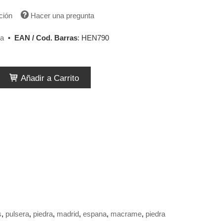
ción
Hacer una pregunta
ta
•
EAN / Cod. Barras
:
HEN790
Añadir a Carrito
s
pulsera
piedra
madrid
espana
macrame
piedra