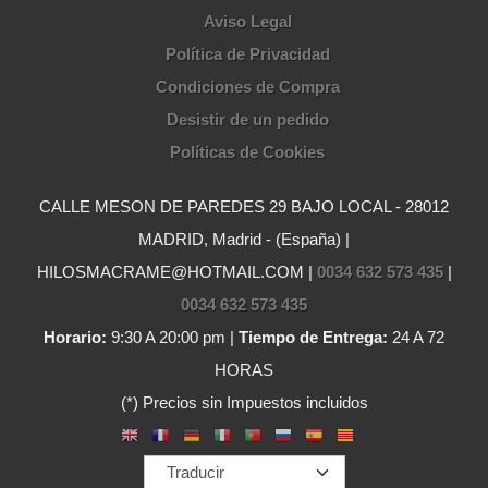
Aviso Legal
Política de Privacidad
Condiciones de Compra
Desistir de un pedido
Políticas de Cookies
CALLE MESON DE PAREDES 29 BAJO LOCAL - 28012
MADRID, Madrid - (España) |
HILOSMACRAME@HOTMAIL.COM |
0034 632 573 435
|
0034 632 573 435
Horario:
9:30 A 20:00 pm |
Tiempo de Entrega:
24 A 72
HORAS
(*) Precios sin Impuestos incluidos