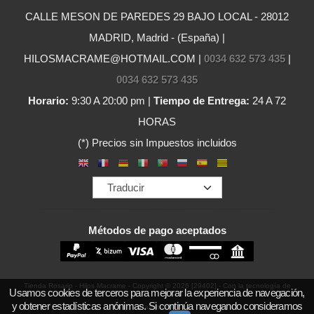
CALLE MESON DE PAREDES 29 BAJO LOCAL - 28012
MADRID, Madrid - (España) |
HILOSMACRAME@HOTMAIL.COM |
0034 632 573 435
|
0034 632 573 435
Horario:
9:30 A 20:00 pm |
Tiempo de Entrega:
24 A 72
HORAS
(*) Precios sin Impuestos incluidos
Métodos de pago aceptados
Tienda Rosario - Hilos Macrame
- Copyright © 2026 [29402] - Con la tecnología de
Usamos cookies de terceros para mejorar la experiencia de navegación,
y obtener estadísticas anónimas. Si continúa navegando consideramos
Palbin.com