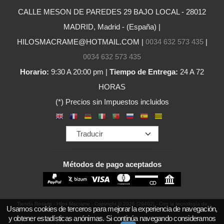
CALLE MESON DE PAREDES 29 BAJO LOCAL - 28012
MADRID, Madrid - (España) |
HILOSMACRAME@HOTMAIL.COM |
0034 632 573 435
|
0034 632 573 435
Horario:
9:30 A 20:00 pm |
Tiempo de Entrega:
24 A 72
HORAS
(*) Precios sin Impuestos incluidos
Métodos de pago aceptados
Tienda Rosario - Hilos Macrame
- Copyright © 2026 [29402] - Con la tecnología de
Usamos cookies de terceros para mejorar la experiencia de navegación,
y obtener estadísticas anónimas. Si continúa navegando consideramos
Palbin.com