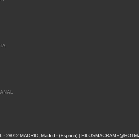
TA
A
SANAL
- 28012 MADRID, Madrid - (España) | HILOSMACRAME@HOTM