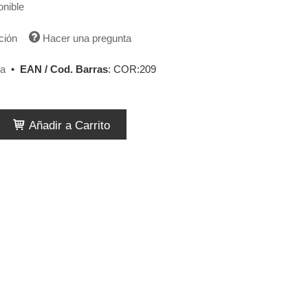
onible
ción
Hacer una pregunta
ta
•
EAN / Cod. Barras
:
COR:209
Añadir a Carrito