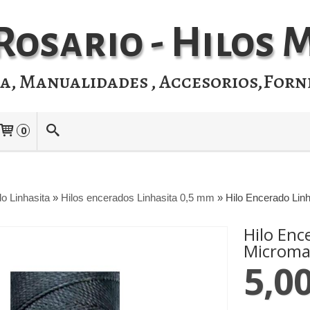
Rosario - Hilos
ia, Manualidades , Accesorios,Forn
0
o Linhasita
»
Hilos encerados Linhasita 0,5 mm
»
Hilo Encerado Lin
Hilo Enc
Micromac
5,0