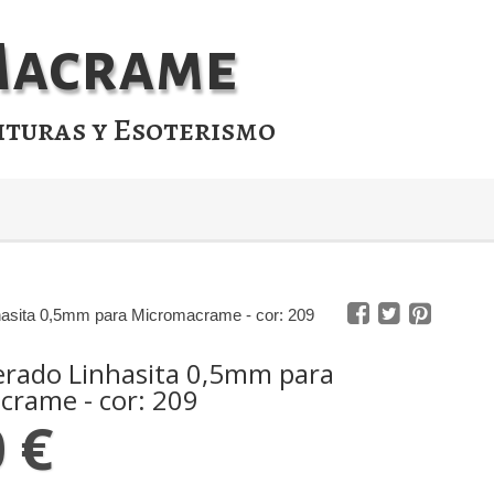
 Macrame
ituras y Esoterismo
hasita 0,5mm para Micromacrame - cor: 209
erado Linhasita 0,5mm para
rame - cor: 209
0 €