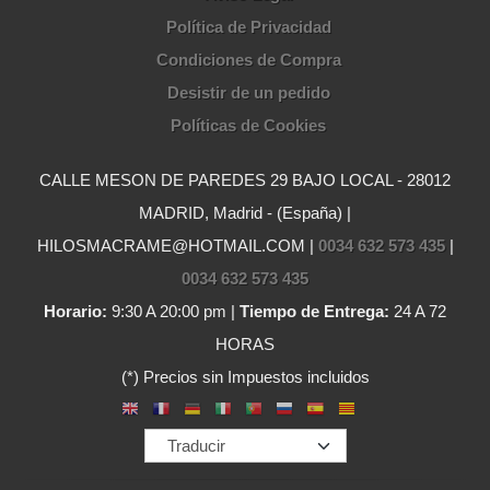
Política de Privacidad
Condiciones de Compra
Desistir de un pedido
Políticas de Cookies
CALLE MESON DE PAREDES 29 BAJO LOCAL - 28012
MADRID, Madrid - (España) |
HILOSMACRAME@HOTMAIL.COM |
0034 632 573 435
|
0034 632 573 435
Horario:
9:30 A 20:00 pm |
Tiempo de Entrega:
24 A 72
HORAS
(*) Precios sin Impuestos incluidos